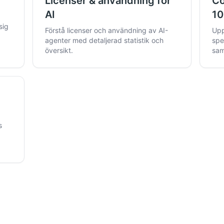
t
Licenser & användning för
Co
AI
10
sig
Förstå licenser och användning av AI-
Upp
agenter med detaljerad statistik och
spe
översikt.
sam
s