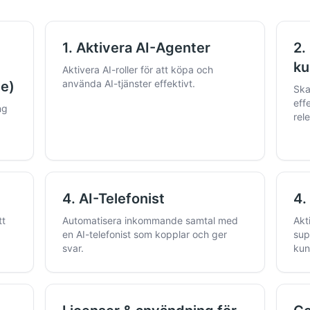
1. Aktivera AI-Agenter
2.
ku
Aktivera AI-roller för att köpa och
använda AI-tjänster effektivt.
ce)
Ska
eff
ng
rel
4. AI-Telefonist
4.
tt
Automatisera inkommande samtal med
Akt
en AI-telefonist som kopplar och ger
sup
svar.
kun