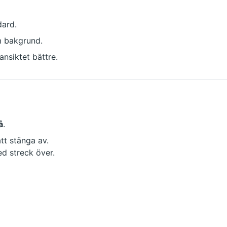
dard.
 bakgrund.
ansiktet bättre.
å
.
att stänga av.
d streck över.