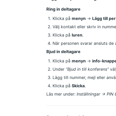
Ring in deltagare
Klicka på 
menyn
 → 
Lägg till pe
Välj kontakt eller skriv in numme
Klicka på 
luren
.
När personen svarar ansluts de 
Bjud in deltagare
Klicka på 
menyn
 → 
info-knapp
Under 
”Bjud in till konferens”
 vä
Lägg till nummer, mejl eller anv
Klicka på 
Skicka
.
Läs mer under: 
Inställningar → PIN