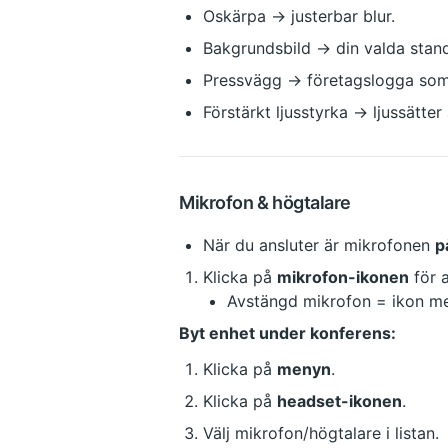
Oskärpa → justerbar blur.
Bakgrundsbild → din valda stan
Pressvägg → företagslogga som
Förstärkt ljusstyrka → ljussätter 
Mikrofon & högtalare
När du ansluter är mikrofonen 
p
Klicka på 
mikrofon-ikonen
 för 
Avstängd mikrofon = ikon me
Byt enhet under konferens:
Klicka på 
menyn
.
Klicka på 
headset-ikonen
.
Välj mikrofon/högtalare i listan.