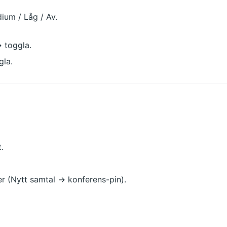
dium / Låg / Av.
 toggla.
gla.
.
er (Nytt samtal → konferens-pin).