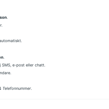
rson
.
r.
automatiskt.
en
.
lj SMS, e-post eller chatt.
ändare.
 & Telefonnummer
.