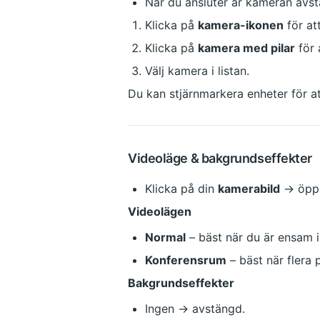
När du ansluter är kameran avs
Klicka på 
kamera-ikonen
 för a
Klicka på 
kamera med pilar
 för
Välj kamera i listan.
Du kan stjärnmarkera enheter för at
Videoläge & bakgrundseffekter
Klicka på din 
kamerabild
 → öpp
Videolägen
Normal
 – bäst när du är ensam i 
Konferensrum
 – bäst när flera
Bakgrundseffekter
Ingen → avstängd.