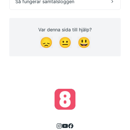
Så fungerar samtalsloggen
Var denna sida till hjälp?
😞
😐
😃