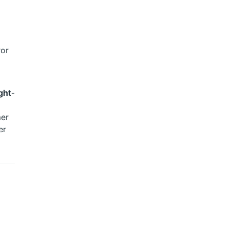
or 
ght
-
er 
er 
 