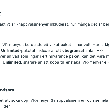
t
 aktivt är knappvalsmenyer inkluderat, hur många det är ber
al IVR-menyer, beroende på vilket paket ni har valt. Har ni 
Li
 
Unlimited
-paketet inkluderar ett 
obegränsat
 antal IVR-
er än vad som ingår i ert nuvarande paket, kan det vara m
l 
Unlimited
, snarare än att köpa till enstaka IVR-menyer ell
rvisors
het att söka upp IVR-menyn (knappvalsmenyer) och se hela
ll den.