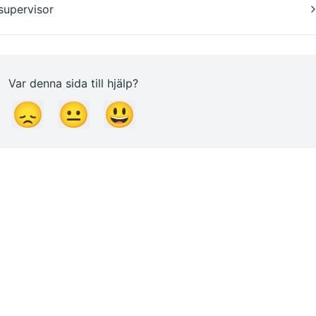
supervisor
Var denna sida till hjälp?
😞
😐
😃