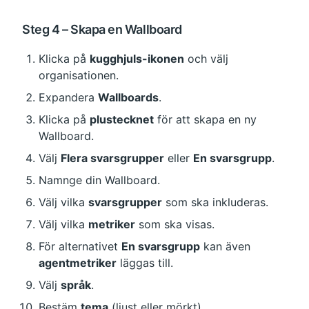
Steg 4 – Skapa en Wallboard
Klicka på 
kugghjuls-ikonen
 och välj 
organisationen.
Expandera 
Wallboards
.
Klicka på 
plustecknet
 för att skapa en ny 
Wallboard.
Välj 
Flera svarsgrupper
 eller 
En svarsgrupp
.
Namnge din Wallboard.
Välj vilka 
svarsgrupper
 som ska inkluderas.
Välj vilka 
metriker
 som ska visas.
För alternativet 
En svarsgrupp
 kan även 
agentmetriker
 läggas till.
Välj 
språk
.
Bestäm 
tema
 (ljust eller mörkt).