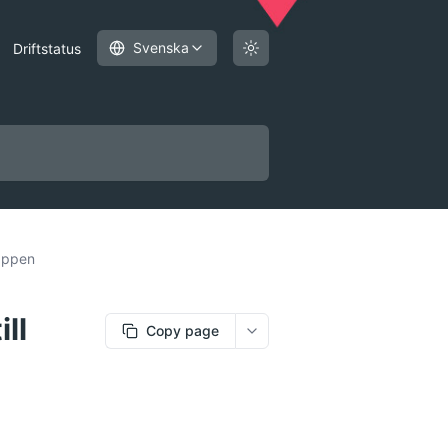
Svenska
Driftstatus
 appen
ll
Copy page
More options